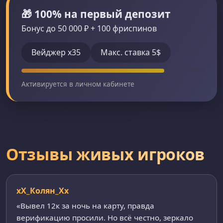
🎁 100% на первый депозит
Бонус до 50 000 ₽ + 100 фриспинов
Вейджер x35
Макс. ставка 5$
Активируется в личном кабинете
Отзывы живых игроков
xX_Колян_Xx
«Вывел 12к за ночь на карту, правда
верификацию просили. Но всё честно, зеркало