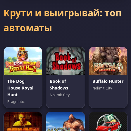
Крути и выигрывай: топ
автоматы
The Dog
Book of
Buffalo Hunter
House Royal
Shadows
Nolimit City
Hunt
Nolimit City
Pragmatic