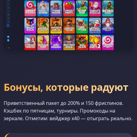
Бонусы, которые радуют
Приветственный пакет до 200% и 150 фриспинов.
Кэшбек по пятницам, турниры. Промокоды на
зеркале. Отметим: вейджер x40 — отыграть реально.