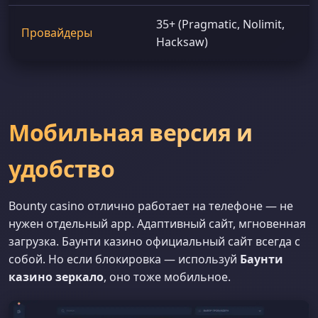
35+ (Pragmatic, Nolimit,
Провайдеры
Hacksaw)
Мобильная версия и
удобство
Bounty casino отлично работает на телефоне — не
нужен отдельный app. Адаптивный сайт, мгновенная
загрузка. Баунти казино официальный сайт всегда с
собой. Но если блокировка — используй
Баунти
казино зеркало
, оно тоже мобильное.