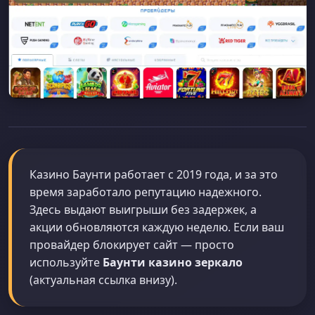
Казино Баунти работает с 2019 года, и за это
время заработало репутацию надежного.
Здесь выдают выигрыши без задержек, а
акции обновляются каждую неделю. Если ваш
провайдер блокирует сайт — просто
используйте
Баунти казино зеркало
(актуальная ссылка внизу).