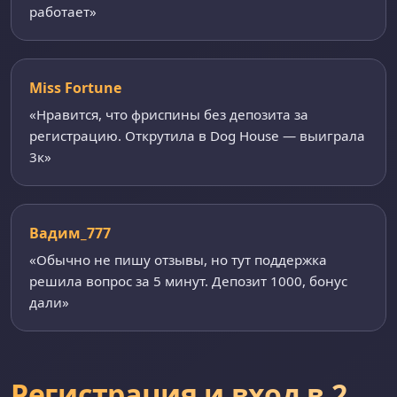
работает»
Miss Fortune
«Нравится, что фриспины без депозита за
регистрацию. Открутила в Dog House — выиграла
3к»
Вадим_777
«Обычно не пишу отзывы, но тут поддержка
решила вопрос за 5 минут. Депозит 1000, бонус
дали»
Регистрация и вход в 2